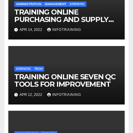
ADMINISTRATION
MANAGEMENT
STATISTIC
TRAINING ONLINE
PURCHASING AND SUPPLY
MANAGEMENT : STRATEGY
APR 14, 2022
INFOTRAINING
CONCEPT AND APPLICATION
STATISTIC
TECH
TRAINING ONLINE SEVEN QC
TOOLS FOR IMPROVEMENT
APR 12, 2022
INFOTRAINING