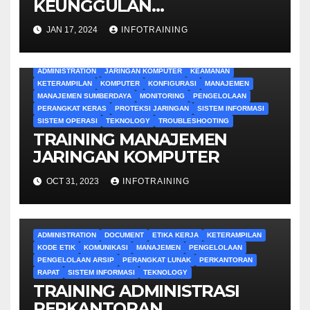
KEUNGGULAN
ADMINISTRATIF
JAN 17, 2024
INFOTRAINING
ADMINISTRATION
JARINGAN KOMPUTER
KEAMANAN
KETERAMPILAN
KOMPUTER
KONFIGURASI
MANAJEMEN
MANAJEMEN SUMBERDAYA
MONITORING
PENGELOLAAN
PERANGKAT KERAS
PROTEKSI JARINGAN
SISTEM INFORMASI
SISTEM OPERASI
TEKNOLOGY
TROUBLESHOOTING
TRAINING MANAJEMEN
JARINGAN KOMPUTER
OCT 31, 2023
INFOTRAINING
ADMINISTRATION
DOCUMENT
ETIKA KERJA
KETERAMPILAN
KODE ETIK
KOMUNIKASI
MANAJEMEN
PENGELOLAAN
PENGELOLAAN ARSIP
PERANGKAT LUNAK
PERKANTORAN
RAPAT
SISTEM INFORMASI
TEKNOLOGY
TRAINING ADMINISTRASI
PERKANTORAN