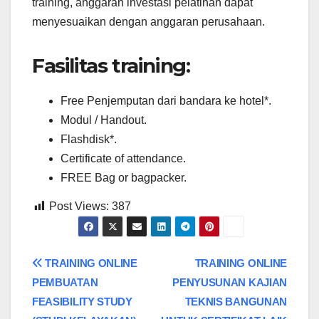
training, anggaran investasi pelatihan dapat
menyesuaikan dengan anggaran perusahaan.
Fasilitas training:
Free Penjemputan dari bandara ke hotel*.
Modul / Handout.
Flashdisk*.
Certificate of attendance.
FREE Bag or bagpacker.
Post Views:
387
Post
TRAINING ONLINE
TRAINING ONLINE
PEMBUATAN
PENYUSUNAN KAJIAN
navigation
FEASIBILITY STUDY
TEKNIS BANGUNAN