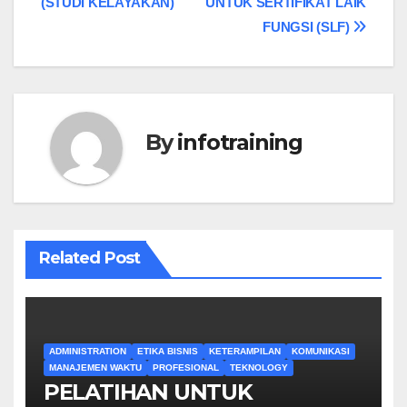
(STUDI KELAYAKAN)
UNTUK SERTIFIKAT LAIK
FUNGSI (SLF)
By
infotraining
Related Post
ADMINISTRATION
ETIKA BISNIS
KETERAMPILAN
KOMUNIKASI
MANAJEMEN WAKTU
PROFESIONAL
TEKNOLOGY
PELATIHAN UNTUK