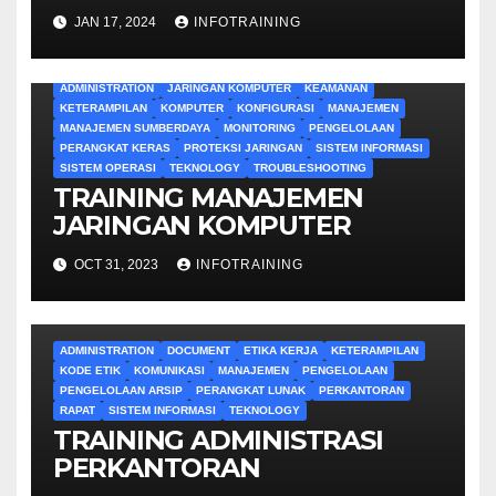
ADMINISTRATIF
JAN 17, 2024
INFOTRAINING
ADMINISTRATION
JARINGAN KOMPUTER
KEAMANAN
KETERAMPILAN
KOMPUTER
KONFIGURASI
MANAJEMEN
MANAJEMEN SUMBERDAYA
MONITORING
PENGELOLAAN
PERANGKAT KERAS
PROTEKSI JARINGAN
SISTEM INFORMASI
SISTEM OPERASI
TEKNOLOGY
TROUBLESHOOTING
TRAINING MANAJEMEN
JARINGAN KOMPUTER
OCT 31, 2023
INFOTRAINING
ADMINISTRATION
DOCUMENT
ETIKA KERJA
KETERAMPILAN
KODE ETIK
KOMUNIKASI
MANAJEMEN
PENGELOLAAN
PENGELOLAAN ARSIP
PERANGKAT LUNAK
PERKANTORAN
RAPAT
SISTEM INFORMASI
TEKNOLOGY
TRAINING ADMINISTRASI
PERKANTORAN