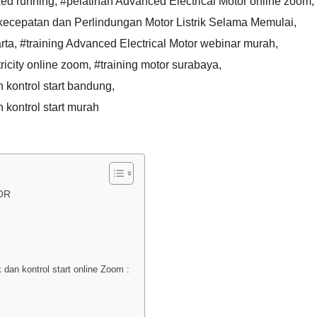
xed running
,
#pelatihan Advanced Electrical Motor online zoom
,
ol kecepatan dan Perlindungan Motor Listrik Selama Memulai
,
rta
,
#training Advanced Electrical Motor webinar murah
,
tricity online zoom
,
#training motor surabaya
,
n kontrol start bandung
,
n kontrol start murah
OR
dan kontrol start online Zoom :