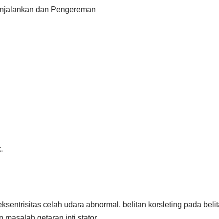
Menjalankan dan Pengereman
.
eksentrisitas celah udara abnormal, belitan korsleting pada beli
n masalah getaran inti stator