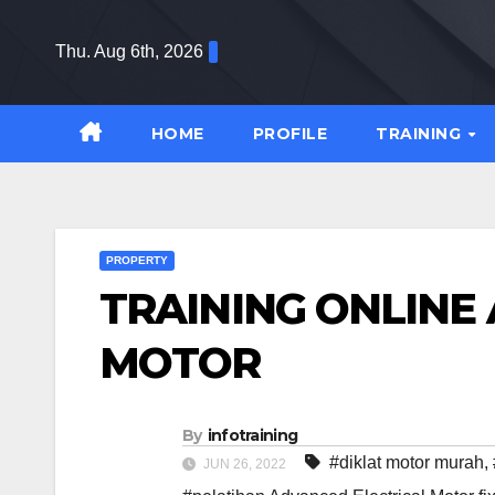
Skip
to
Thu. Aug 6th, 2026
content
HOME
PROFILE
TRAINING
PROPERTY
TRAINING ONLINE
MOTOR
By
infotraining
#diklat motor murah
,
JUN 26, 2022