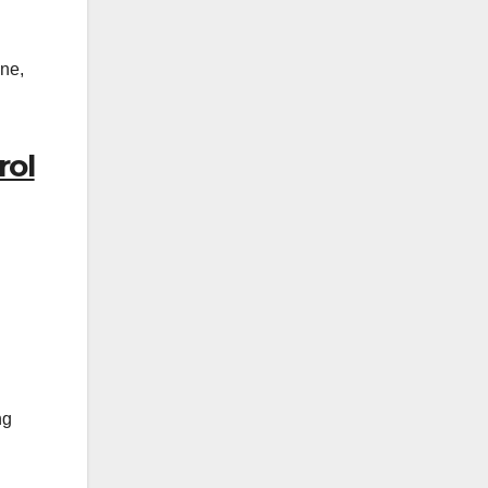
ne,
rol
ng