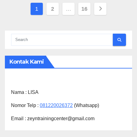
Posts
1
2
…
16
pagination
Kontak Kami
Nama :
LISA
Nomor Telp :
081220026372
(Whatsapp)
Email : zeyntrainingcenter@gmail.com