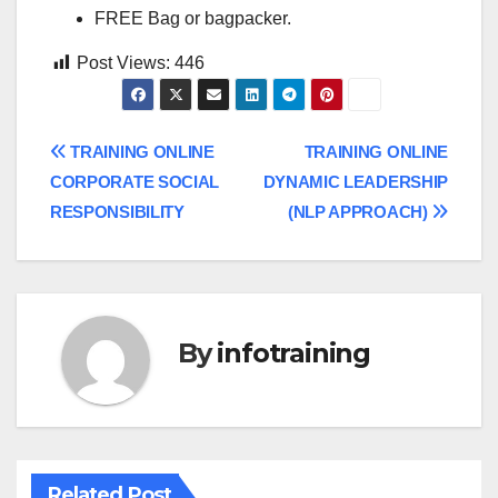
FREE Bag or bagpacker.
Post Views:
446
Post
TRAINING ONLINE
TRAINING ONLINE
CORPORATE SOCIAL
DYNAMIC LEADERSHIP
navigation
RESPONSIBILITY
(NLP APPROACH)
By
infotraining
Related Post