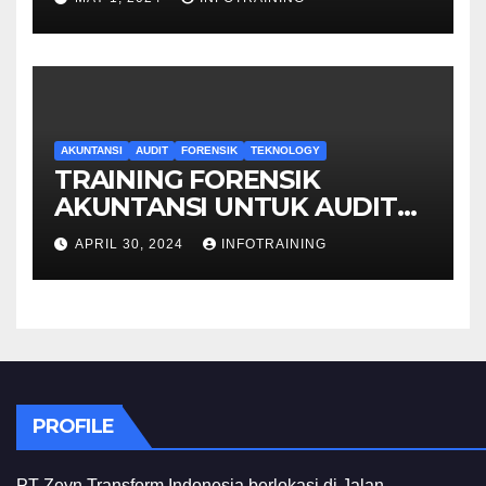
AKUNTANSI
AUDIT
FORENSIK
TEKNOLOGY
TRAINING FORENSIK
AKUNTANSI UNTUK AUDIT
INVESTIGATIF
APRIL 30, 2024
INFOTRAINING
PROFILE
PT Zeyn Transform Indonesia berlokasi di Jalan