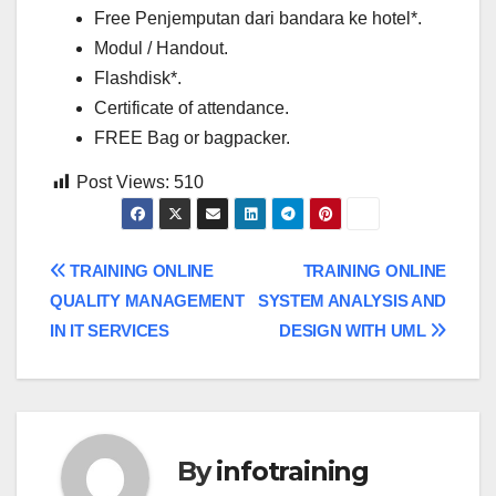
Free Penjemputan dari bandara ke hotel*.
Modul / Handout.
Flashdisk*.
Certificate of attendance.
FREE Bag or bagpacker.
Post Views:
510
Post
TRAINING ONLINE
TRAINING ONLINE
QUALITY MANAGEMENT
SYSTEM ANALYSIS AND
navigation
IN IT SERVICES
DESIGN WITH UML
By
infotraining