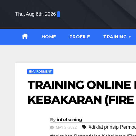
Skip
to
Thu. Aug 6th, 2026
content
HOME
PROFILE
TRAINING
ENVIRONMENT
TRAINING ONLIN
KEBAKARAN (FIRE
By
infotraining
#diklat prinsip Perm
MAY 2, 2022