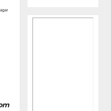
 agar
oom