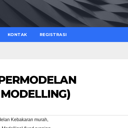
KONTAK
REGISTRASI
E PERMODELAN
 MODELLING)
odelan Kebakaran murah
,