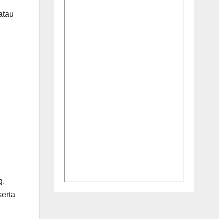
atau
g.
serta