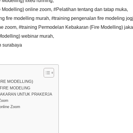
Modelling) fixed running
,
 Modelling) online zoom
,
#Pelatihan tentang dan tatap muka
,
ing fire modelling murah
,
#training pengenalan fire modeling jog
ine zoom
,
#training Permodelan Kebakaran (Fire Modelling) jaka
Modelling) webinar murah
,
n surabaya
IRE MODELLING)
FIRE MODELING
BAKARAN UNTUK PRAKERJA
 Zoom
online Zoom