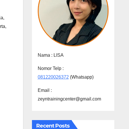
ja
,
rta
,
Nama :
LISA
Nomor Telp :
081220026372
(Whatsapp)
Email :
zeyntrainingcenter@gmail.com
Recent Posts