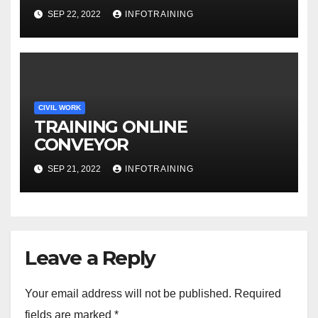
NEGOTIATING LEVERAGE
SEP 22, 2022
INFOTRAINING
CIVIL WORK
TRAINING ONLINE
CONVEYOR
SEP 21, 2022
INFOTRAINING
Leave a Reply
Your email address will not be published.
Required
fields are marked
*