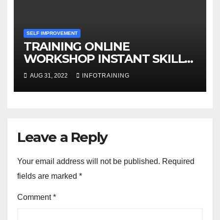
SELF IMPROVEMENT
TRAINING ONLINE
WORKSHOP INSTANT SKILLS
FOR DISCOVERING HIDDEN
AUG 31, 2022
INFOTRAINING
MOTIVATION
Leave a Reply
Your email address will not be published.
Required
fields are marked
*
Comment
*