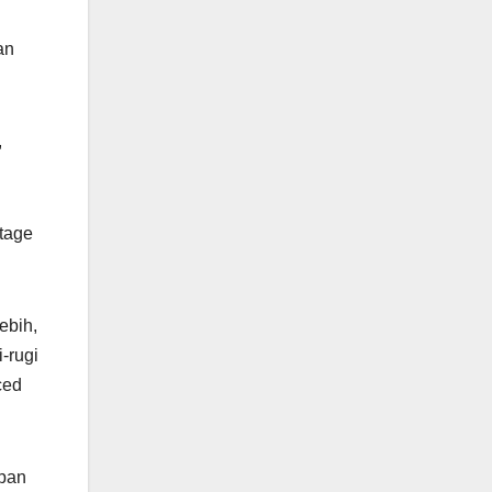
an
,
ltage
ebih,
i-rugi
ced
apan