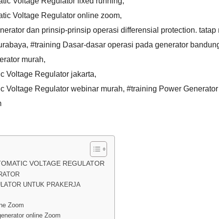
ic Voltage Regulator fixed running
,
tic Voltage Regulator online zoom
,
ator dan prinsip-prinsip operasi differensial protection. tata
surabaya
,
#training Dasar-dasar operasi pada generator bandun
erator murah
,
c Voltage Regulator jakarta
,
ic Voltage Regulator webinar murah
,
#training Power Generator
m
TOMATIC VOLTAGE REGULATOR
RATOR
ULATOR UNTUK PRAKERJA
ine Zoom
enerator online Zoom