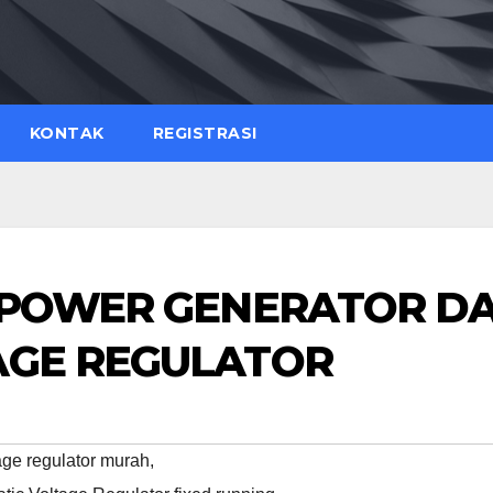
KONTAK
REGISTRASI
E POWER GENERATOR D
AGE REGULATOR
tage regulator murah
,