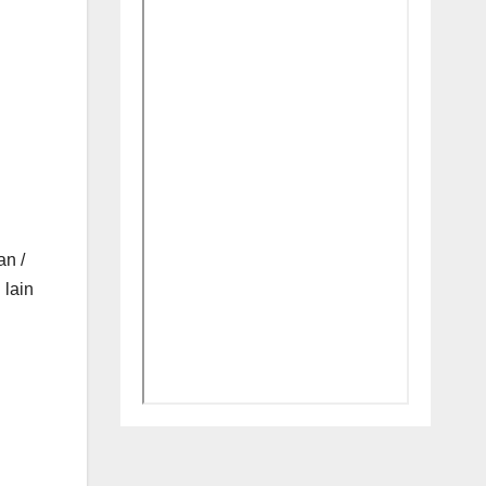
an /
 lain