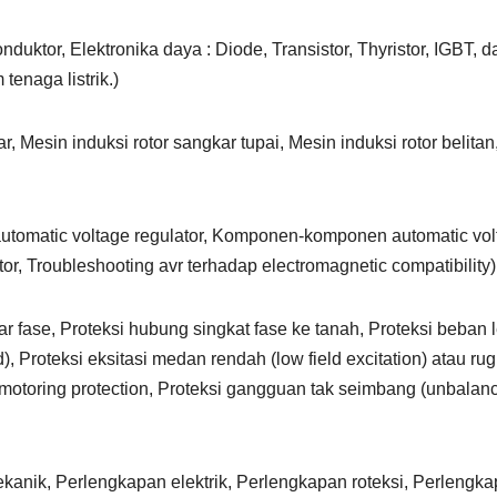
ktor, Elektronika daya : Diode, Transistor, Thyristor, IGBT, d
enaga listrik.)
Mesin induksi rotor sangkar tupai, Mesin induksi rotor belitan
i automatic voltage regulator, Komponen-komponen automatic vo
or, Troubleshooting avr terhadap electromagnetic compatibility)
ar fase, Proteksi hubung singkat fase ke tanah, Proteksi beban l
), Proteksi eksitasi medan rendah (low field excitation) atau rug
or motoring protection, Proteksi gangguan tak seimbang (unbalan
anik, Perlengkapan elektrik, Perlengkapan roteksi, Perlengk