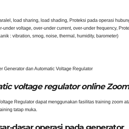
 paralel, load sharing, load shading, Proteksi pada operasi hubu
ver-under voltage, over-under current, over-under frequency, Prot
ik : vibration, smog, noise, thermal, humidity, barometer)
r Generator dan Automatic Voltage Regulator
tic voltage regulator online Zoo
ltage Regulator dapat menggunakan fasilitas training zoom at
training tatap muka.
sar-dasar operasi pada generator