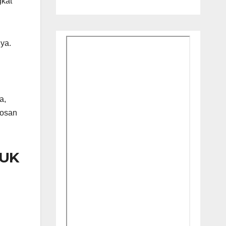
gkat
nya.
a,
bosan
TUK