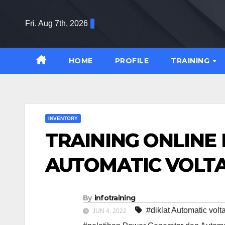
Skip
to
Fri. Aug 7th, 2026
content
HOME
PROFILE
TRAINING
INVENTORY
TRAINING ONLIN
AUTOMATIC VOLT
By
infotraining
#diklat Automatic vol
JUN 4, 2022