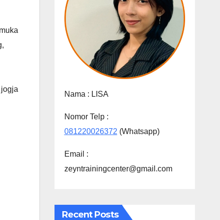
p muka
g
,
 jogja
Nama :
LISA
Nomor Telp :
081220026372
(Whatsapp)
Email :
zeyntrainingcenter@gmail.com
Recent Posts