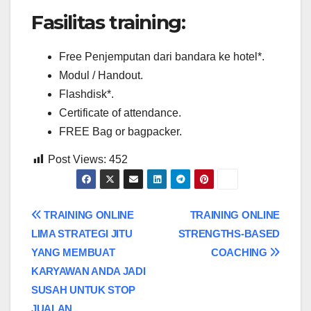
Fasilitas training:
Free Penjemputan dari bandara ke hotel*.
Modul / Handout.
Flashdisk*.
Certificate of attendance.
FREE Bag or bagpacker.
Post Views:
452
Post
TRAINING ONLINE
TRAINING ONLINE
LIMA STRATEGI JITU
STRENGTHS-BASED
navigation
YANG MEMBUAT
COACHING
KARYAWAN ANDA JADI
SUSAH UNTUK STOP
JUALAN