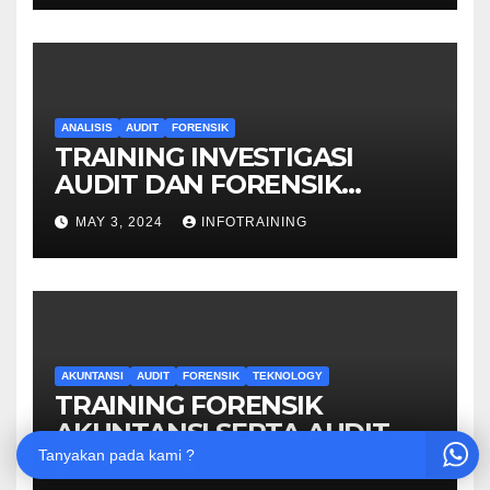
ANALISIS
AUDIT
FORENSIK
TRAINING INVESTIGASI
AUDIT DAN FORENSIK
KEUANGAN
MAY 3, 2024
INFOTRAINING
AKUNTANSI
AUDIT
FORENSIK
TEKNOLOGY
TRAINING FORENSIK
AKUNTANSI SERTA AUDIT
PENYELIDIKAN
Tanyakan pada kami ?
MAY 1, 2024
INFOTRAINING