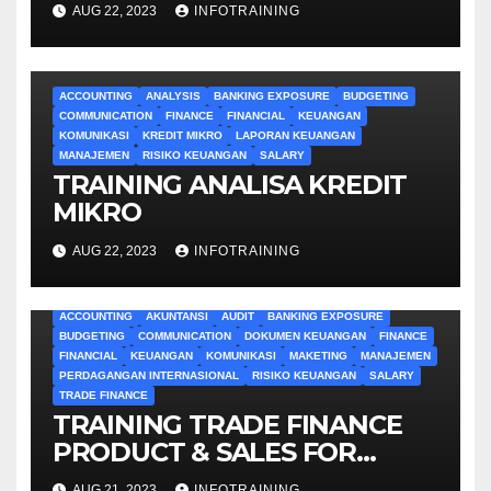
AUG 22, 2023
INFOTRAINING
ACCOUNTING
ANALYSIS
BANKING EXPOSURE
BUDGETING
COMMUNICATION
FINANCE
FINANCIAL
KEUANGAN
KOMUNIKASI
KREDIT MIKRO
LAPORAN KEUANGAN
MANAJEMEN
RISIKO KEUANGAN
SALARY
TRAINING ANALISA KREDIT
MIKRO
AUG 22, 2023
INFOTRAINING
ACCOUNTING
AKUNTANSI
AUDIT
BANKING EXPOSURE
BUDGETING
COMMUNICATION
DOKUMEN KEUANGAN
FINANCE
FINANCIAL
KEUANGAN
KOMUNIKASI
MAKETING
MANAJEMEN
PERDAGANGAN INTERNASIONAL
RISIKO KEUANGAN
SALARY
TRADE FINANCE
TRAINING TRADE FINANCE
PRODUCT & SALES FOR
BANKING
AUG 21, 2023
INFOTRAINING