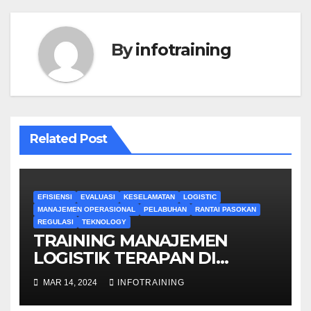
By
infotraining
Related Post
EFISIENSI
EVALUASI
KESELAMATAN
LOGISTIC
MANAJEMEN OPERASIONAL
PELABUHAN
RANTAI PASOKAN
REGULASI
TEKNOLOGY
TRAINING MANAJEMEN
LOGISTIK TERAPAN DI
KAWASAN PELABUHAN
MAR 14, 2024
INFOTRAINING