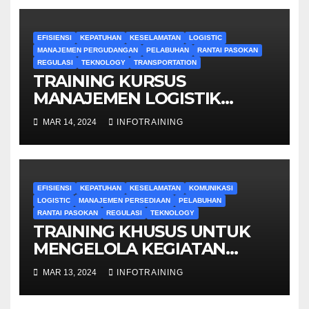
EFISIENSI
KEPATUHAN
KESELAMATAN
LOGISTIC
MANAJEMEN PERGUDANGAN
PELABUHAN
RANTAI PASOKAN
REGULASI
TEKNOLOGY
TRANSPORTATION
TRAINING KURSUS
MANAJEMEN LOGISTIK
DALAM KONTEKS
MAR 14, 2024
INFOTRAINING
PELABUHAN
EFISIENSI
KEPATUHAN
KESELAMATAN
KOMUNIKASI
LOGISTIC
MANAJEMEN PERSEDIAAN
PELABUHAN
RANTAI PASOKAN
REGULASI
TEKNOLOGY
TRAINING KHUSUS UNTUK
MENGELOLA KEGIATAN
LOGISTIK DI PELABUHAN
MAR 13, 2024
INFOTRAINING