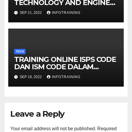
TECHNOLOGY AND ENGINE
LUBRICATION SYSTEM
SEP 21, 2022
INFOTRAINING
TECH
TRAINING ONLINE ISPS CODE
DAN ISM CODE DALAM
PELAYARAN
SEP 19, 2022
INFOTRAINING
Leave a Reply
Your email address will not be published.
Required