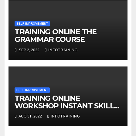
SELF IMPROVEMENT
TRAINING ONLINE THE
GRAMMAR COURSE
SEP 2, 2022
INFOTRAINING
SELF IMPROVEMENT
TRAINING ONLINE
WORKSHOP INSTANT SKILLS
FOR DISCOVERING HIDDEN
AUG 31, 2022
INFOTRAINING
MOTIVATION