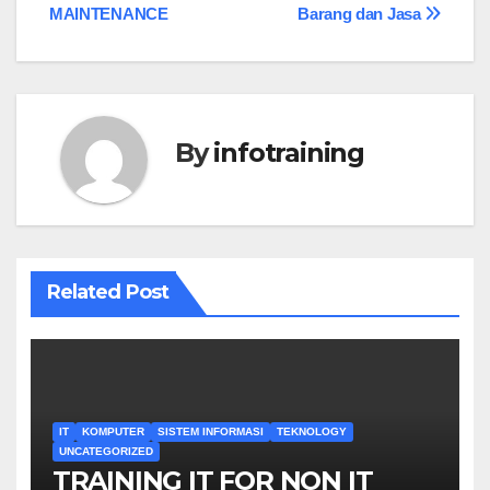
navigation
MAINTENANCE
Barang dan Jasa
By
infotraining
Related Post
IT
KOMPUTER
SISTEM INFORMASI
TEKNOLOGY
UNCATEGORIZED
TRAINING IT FOR NON IT