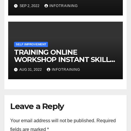
SEP 2, 2022
INFOTRAINING
SELF IMPROVEMENT
TRAINING ONLINE
WORKSHOP INSTANT SKILLS
FOR DISCOVERING HIDDEN
AUG 31, 2022
INFOTRAINING
MOTIVATION
Leave a Reply
Your email address will not be published.
Required
fields are marked
*