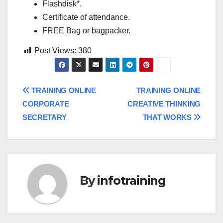
Flashdisk*.
Certificate of attendance.
FREE Bag or bagpacker.
Post Views:
380
Post
TRAINING ONLINE
TRAINING ONLINE
CORPORATE
CREATIVE THINKING
navigation
SECRETARY
THAT WORKS
By
infotraining