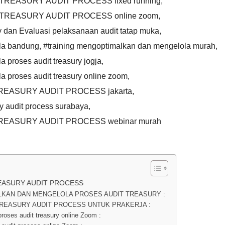
 TREASURY AUDIT PROCESS fixed running
,
G TREASURY AUDIT PROCESS online zoom
,
ry dan Evaluasi pelaksanaan audit tatap muka
,
la bandung
,
#training mengoptimalkan dan mengelola murah
,
 proses audit treasury jogja
,
a proses audit treasury online zoom
,
TREASURY AUDIT PROCESS jakarta
,
ry audit process surabaya
,
 TREASURY AUDIT PROCESS webinar murah
EASURY AUDIT PROCESS
LKAN DAN MENGELOLA PROSES AUDIT TREASURY :
TREASURY AUDIT PROCESS UNTUK PRAKERJA :
oses audit treasury online Zoom :