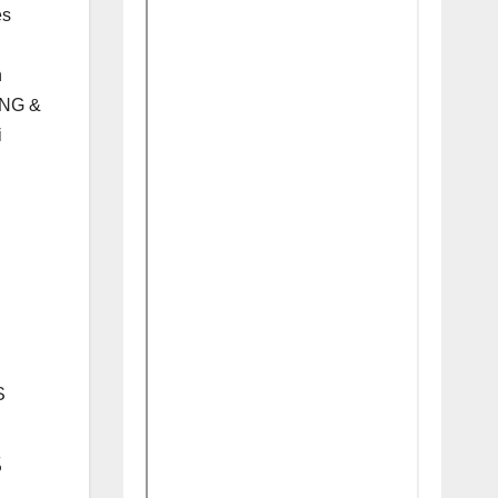
es
h
ING &
i
S
s