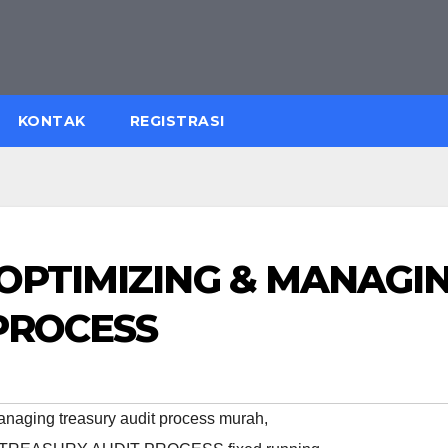
KONTAK
REGISTRASI
 OPTIMIZING & MANAGI
PROCESS
managing treasury audit process murah
,