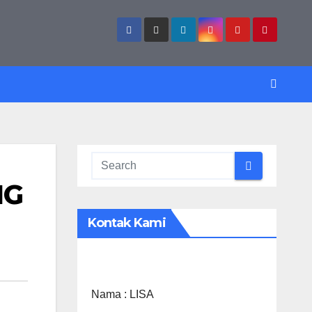
NG
Kontak Kami
Nama :
LISA