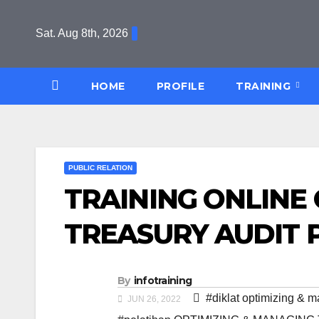
Skip
to
Sat. Aug 8th, 2026
content
HOME
PROFILE
TRAINING
PUBLIC RELATION
TRAINING ONLINE
TREASURY AUDIT 
By
infotraining
#diklat optimizing & 
JUN 26, 2022