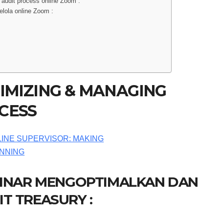
audit process online Zoom :
ola online Zoom :
TIMIZING & MANAGING
CESS
BINAR MENGOPTIMALKAN DAN
T TREASURY :