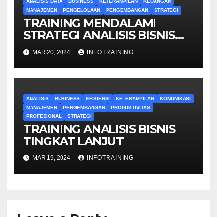
ANALISIS DATA
BUSINESS
KETERAMPILAN
KEUANGAN
MANAJEMEN
PENGELOLAAN
PENGEMBANGAN
STRATEGI
TRAINING MENDALAMI
STRATEGI ANALISIS BISNIS
UNTUK PEMULA
MAR 20, 2024
INFOTRAINING
ANALISIS
BUSINESS
EFISIENSI
KETERAMPILAN
KOMUNIKASI
MANAJEMEN
PENGEMBANGAN
PRODUKTIVITAS
PROFESIONAL
STRATEGI
TRAINING ANALISIS BISNIS
TINGKAT LANJUT
MAR 19, 2024
INFOTRAINING