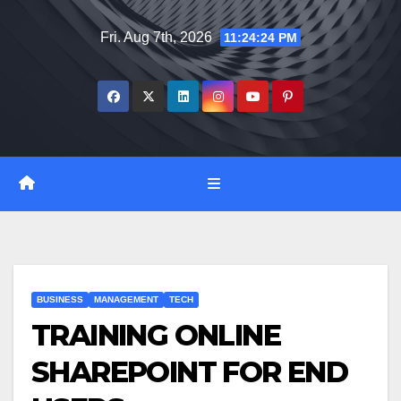
Skip
Fri. Aug 7th, 2026
11:24:25 PM
to
content
BUSINESS
MANAGEMENT
TECH
TRAINING ONLINE
SHAREPOINT FOR END