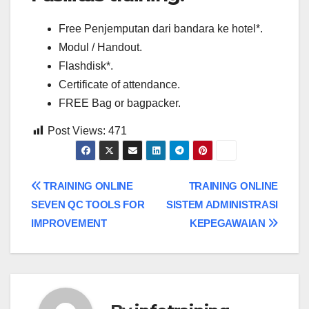
Free Penjemputan dari bandara ke hotel*.
Modul / Handout.
Flashdisk*.
Certificate of attendance.
FREE Bag or bagpacker.
Post Views:
471
Post
TRAINING ONLINE
TRAINING ONLINE
SEVEN QC TOOLS FOR
SISTEM ADMINISTRASI
navigation
IMPROVEMENT
KEPEGAWAIAN