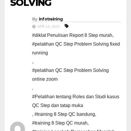
SOLVING
By
infotraining
APR 14, 2022
#diklat Penulisan Report 8 Step murah
,
#pelatihan QC Step Problem Solving fixed
running
,
#pelatihan QC Step Problem Solving
online zoom
,
#Pelatihan tentang Roles dan Studi kasus
QC Step dan tatap muka
,
#training 8 Step QC bandung
,
#training 8 Step QC murah
,