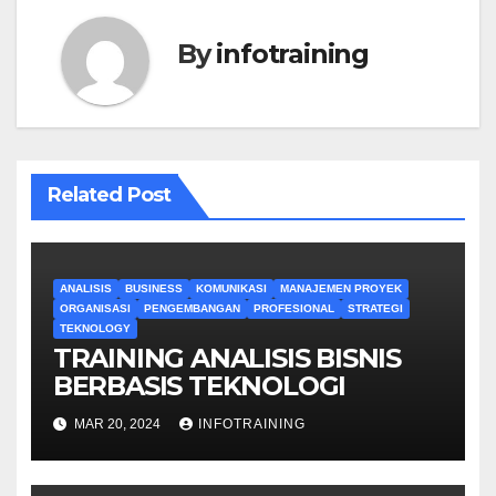
By
infotraining
Related Post
ANALISIS
BUSINESS
KOMUNIKASI
MANAJEMEN PROYEK
ORGANISASI
PENGEMBANGAN
PROFESIONAL
STRATEGI
TEKNOLOGY
TRAINING ANALISIS BISNIS
BERBASIS TEKNOLOGI
MAR 20, 2024
INFOTRAINING