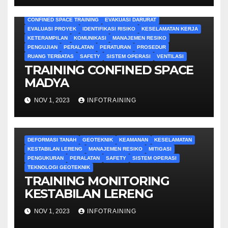
CONFINED SPACE TRAINING
EVAKUASI DARURAT
EVALUASI PROYEK
IDENTIFIKASI RISIKO
KESELAMATAN KERJA
KETERAMPILAN
KOMUNIKASI
MANAJEMEN RESIKO
PENGUJIAN
PERALATAN
PERATURAN
PROSEDUR
RUANG TERBATAS
SAFETY
SISTEM OPERASI
VENTILASI
TRAINING CONFINED SPACE
MADYA
NOV 1, 2023
INFOTRAINING
DEFORMASI TANAH
GEOTEKNIK
KEAMANAN
KESELAMATAN
KESTABILAN LERENG
MANAJEMEN RESIKO
MITIGASI
PENGUKURAN
PERALATAN
SAFETY
SISTEM OPERASI
TEKNOLOGI GEOTEKNIK
TRAINING MONITORING
KESTABILAN LERENG
NOV 1, 2023
INFOTRAINING