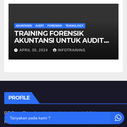
AKUNTANSI
AUDIT
FORENSIK
TEKNOLOGY
TRAINING FORENSIK
AKUNTANSI UNTUK AUDIT
INVESTIGATIF
APRIL 30, 2024
INFOTRAINING
PROFILE
PT Zeyn Transform Indonesia berlokasi di Jalan
Tanyakan pada kami ?
Kesehatan II No. 168D, Cipayung, Kec. Ciputat, Kota