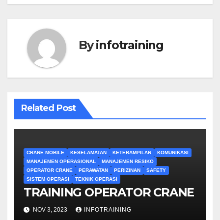
By
infotraining
Related Post
CRANE MOBILE
KESELAMATAN
KETERAMPILAN
KOMUNIKASI
MANAJEMEN OPERASIONAL
MANAJEMEN RESIKO
OPERATOR CRANE
PERAWATAN
PERIZINAN
SAFETY
SISTEM OPERASI
TEKNIK OPERASI
TRAINING OPERATOR CRANE
NOV 3, 2023
INFOTRAINING