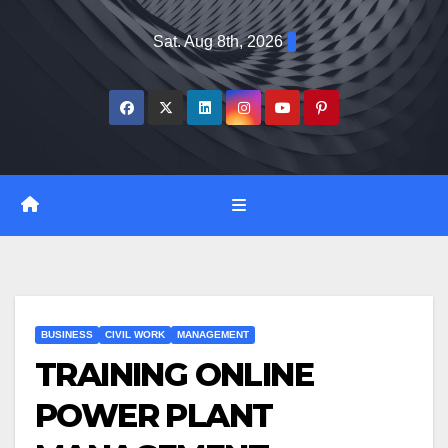
Skip
Sat. Aug 8th, 2026
to
content
BUSINESS
CIVIL WORK
MANAGEMENT
TRAINING ONLINE
POWER PLANT