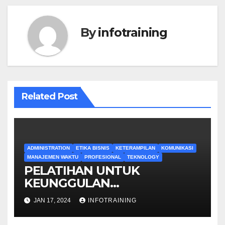
By
infotraining
Related Post
ADMINISTRATION
ETIKA BISNIS
KETERAMPILAN
KOMUNIKASI
MANAJEMEN WAKTU
PROFESIONAL
TEKNOLOGY
PELATIHAN UNTUK
KEUNGGULAN
ADMINISTRATIF
JAN 17, 2024
INFOTRAINING