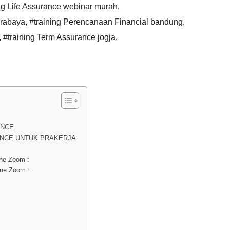
ng Life Assurance webinar murah
,
urabaya
,
#training Perencanaan Financial bandung
,
,
#training Term Assurance jogja
,
ANCE
ANCE UNTUK PRAKERJA
ine Zoom :
ine Zoom :