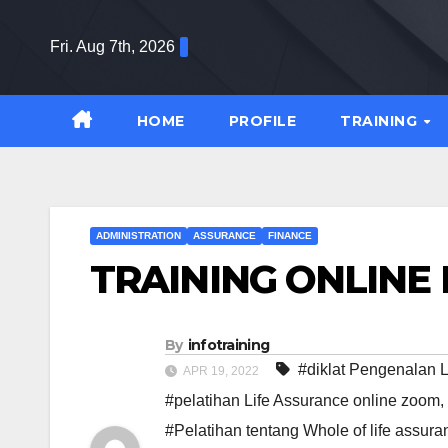
Skip
to
Fri. Aug 7th, 2026
content
HOME
PROFILE
TRAINING
ADMINISTRATION
ASSURANCE
FINANCE
TRAINING ONLINE 
By
infotraining
#diklat Pengenalan 
APR 19, 2022
#pelatihan Life Assurance online zoom
,
#Pelatihan tentang Whole of life assu