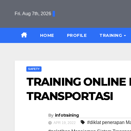
Skip
to
Fri. Aug 7th, 2026
content
HOME
PROFILE
TRAINING
SAFETY
TRAINING ONLINE
TRANSPORTASI
By
infotraining
#diklat penerapan M
APR 19, 2022