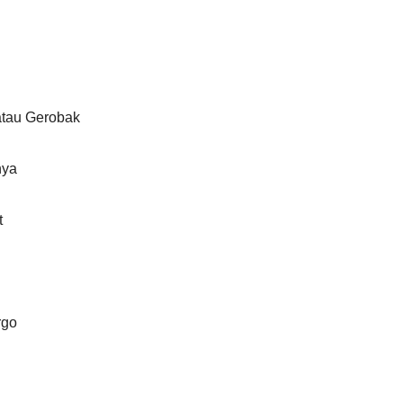
atau Gerobak
nya
t
rgo