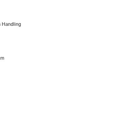
h Handling
um