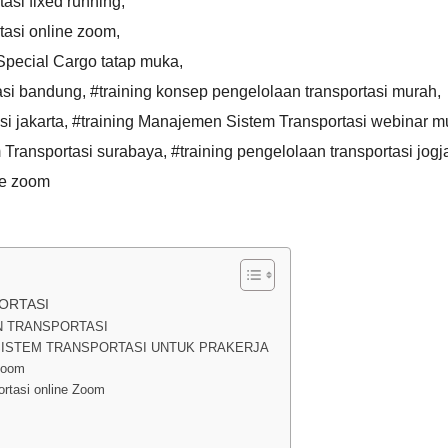
asi fixed running
,
tasi online zoom
,
Special Cargo tatap muka
,
tasi bandung
,
#training konsep pengelolaan transportasi murah
,
i jakarta
,
#training Manajemen Sistem Transportasi webinar m
 Transportasi surabaya
,
#training pengelolaan transportasi jogj
ne zoom
ORTASI
N TRANSPORTASI
SISTEM TRANSPORTASI UNTUK PRAKERJA
 Zoom
rtasi online Zoom