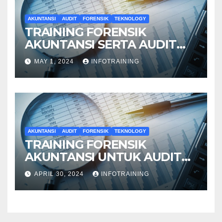
AKUNTANSI
AUDIT
FORENSIK
TEKNOLOGY
TRAINING FORENSIK
AKUNTANSI SERTA AUDIT
PENYELIDIKAN
MAY 1, 2024
INFOTRAINING
AKUNTANSI
AUDIT
FORENSIK
TEKNOLOGY
TRAINING FORENSIK
AKUNTANSI UNTUK AUDIT
INVESTIGATIF
APRIL 30, 2024
INFOTRAINING