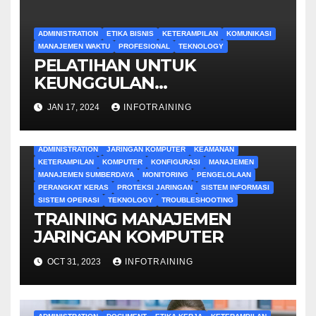
ADMINISTRATION
ETIKA BISNIS
KETERAMPILAN
KOMUNIKASI
MANAJEMEN WAKTU
PROFESIONAL
TEKNOLOGY
PELATIHAN UNTUK
KEUNGGULAN
ADMINISTRATIF
JAN 17, 2024
INFOTRAINING
ADMINISTRATION
JARINGAN KOMPUTER
KEAMANAN
KETERAMPILAN
KOMPUTER
KONFIGURASI
MANAJEMEN
MANAJEMEN SUMBERDAYA
MONITORING
PENGELOLAAN
PERANGKAT KERAS
PROTEKSI JARINGAN
SISTEM INFORMASI
SISTEM OPERASI
TEKNOLOGY
TROUBLESHOOTING
TRAINING MANAJEMEN
JARINGAN KOMPUTER
OCT 31, 2023
INFOTRAINING