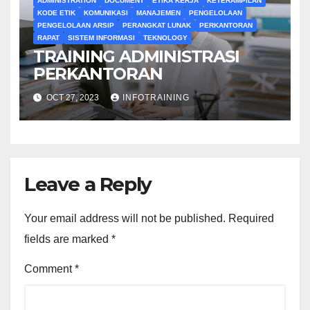
ADMINISTRATION
DOCUMENT
ETIKA KERJA
KETERAMPILAN
KODE ETIK
KOMUNIKASI
MANAJEMEN
PENGELOLAAN
PENGELOLAAN ARSIP
PERANGKAT LUNAK
PERKANTORAN
RAPAT
SISTEM INFORMASI
TEKNOLOGY
TRAINING ADMINISTRASI
PERKANTORAN
OCT 27, 2023
INFOTRAINING
Leave a Reply
Your email address will not be published.
Required
fields are marked
*
Comment
*