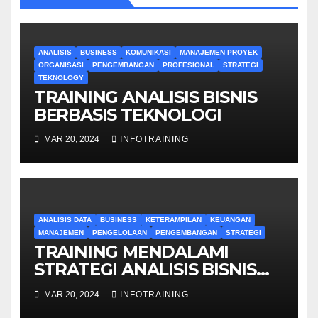
ANALISIS
BUSINESS
KOMUNIKASI
MANAJEMEN PROYEK
ORGANISASI
PENGEMBANGAN
PROFESIONAL
STRATEGI
TEKNOLOGY
TRAINING ANALISIS BISNIS
BERBASIS TEKNOLOGI
MAR 20, 2024
INFOTRAINING
ANALISIS DATA
BUSINESS
KETERAMPILAN
KEUANGAN
MANAJEMEN
PENGELOLAAN
PENGEMBANGAN
STRATEGI
TRAINING MENDALAMI
STRATEGI ANALISIS BISNIS
UNTUK PEMULA
MAR 20, 2024
INFOTRAINING