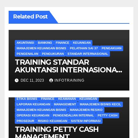
Related Post
AKUNTANSI
BANKING
FINANCE
KEUANGAN
MANAJEMEN KEUANGAN BISNIS
PELATIHAN SAI 37
PENGAKUAN
PENGENALAN
PENGUKURAN
STANDAR INTERNASIONAL
TRAINING STANDAR
AKUNTANSI INTERNASIONAL
37
DEC 11, 2023
INFOTRAINING
ADMINISTRATION
AUDIT
AUDIT INTERNAL
BUDGETING
ETIKA BISNIS
FINANCE
KEAMANAN
KEUANGAN
LAPORAN KEUANGAN
MANAGEMENT
MANAJEMEN BISNIS KECIL
MANAJEMEN KEUANGAN BISNIS
MANAJEMEN RESIKO
OPERASI KEUANGAN
PENGENDALIAN INTERNAL
PETTY CASH
PROSEDUR
RISIKO KEUANGAN
SISTEM INFORMASI
TRAINING PETTY CASH
MANAGEMENT