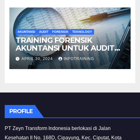
AKUNTANSI
AUDIT
FORENSIK
TEKNOLOGY
TRAINING FORENSIK
AKUNTANSI UNTUK AUDIT
INVESTIGATIF
APRIL 30, 2024
INFOTRAINING
PROFILE
PT Zeyn Transform Indonesia berlokasi di Jalan
Kesehatan II No. 168D, Cipayung, Kec. Ciputat, Kota