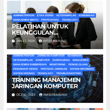
ADMINISTRATION
ETIKA BISNIS
KETERAMPILAN
KOMUNIKASI
MANAJEMEN WAKTU
PROFESIONAL
TEKNOLOGY
PELATIHAN UNTUK
KEUNGGULAN
ADMINISTRATIF
JAN 17, 2024
INFOTRAINING
ADMINISTRATION
JARINGAN KOMPUTER
KEAMANAN
KETERAMPILAN
KOMPUTER
KONFIGURASI
MANAJEMEN
MANAJEMEN SUMBERDAYA
MONITORING
PENGELOLAAN
PERANGKAT KERAS
PROTEKSI JARINGAN
SISTEM INFORMASI
SISTEM OPERASI
TEKNOLOGY
TROUBLESHOOTING
TRAINING MANAJEMEN
JARINGAN KOMPUTER
OCT 31, 2023
INFOTRAINING