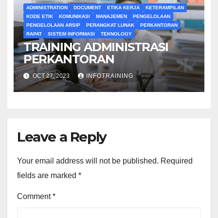
ADMINISTRATION
DOCUMENT
ETIKA KERJA
KETERAMPILAN
KODE ETIK
KOMUNIKASI
MANAJEMEN
PENGELOLAAN
PENGELOLAAN ARSIP
PERANGKAT LUNAK
PERKANTORAN
RAPAT
SISTEM INFORMASI
TEKNOLOGY
TRAINING ADMINISTRASI
PERKANTORAN
OCT 27, 2023
INFOTRAINING
Leave a Reply
Your email address will not be published.
Required
fields are marked
*
Comment
*