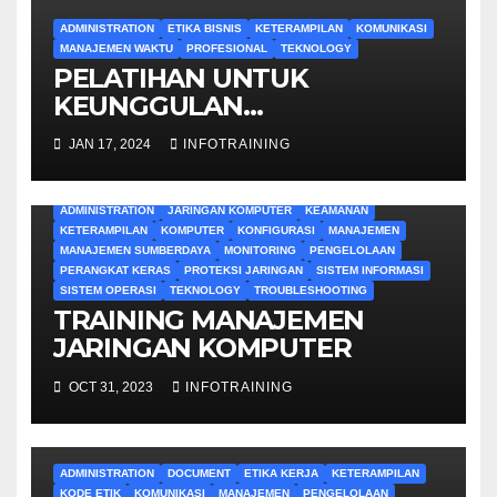
ADMINISTRATION
ETIKA BISNIS
KETERAMPILAN
KOMUNIKASI
MANAJEMEN WAKTU
PROFESIONAL
TEKNOLOGY
PELATIHAN UNTUK
KEUNGGULAN
ADMINISTRATIF
JAN 17, 2024
INFOTRAINING
ADMINISTRATION
JARINGAN KOMPUTER
KEAMANAN
KETERAMPILAN
KOMPUTER
KONFIGURASI
MANAJEMEN
MANAJEMEN SUMBERDAYA
MONITORING
PENGELOLAAN
PERANGKAT KERAS
PROTEKSI JARINGAN
SISTEM INFORMASI
SISTEM OPERASI
TEKNOLOGY
TROUBLESHOOTING
TRAINING MANAJEMEN
JARINGAN KOMPUTER
OCT 31, 2023
INFOTRAINING
ADMINISTRATION
DOCUMENT
ETIKA KERJA
KETERAMPILAN
KODE ETIK
KOMUNIKASI
MANAJEMEN
PENGELOLAAN