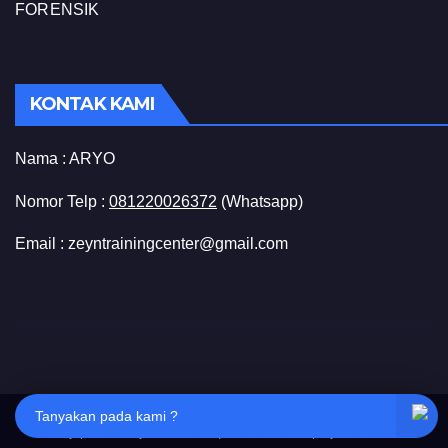
FORENSIK
KONTAK KAMI
Nama :
ARYO
Nomor Telp :
081220026372
(Whatsapp)
Email : zeyntrainingcenter@gmail.com
Tanyakan pada kami ?
Proudly powered by WordPress
|
Theme: Newsup by
Themeansar
.