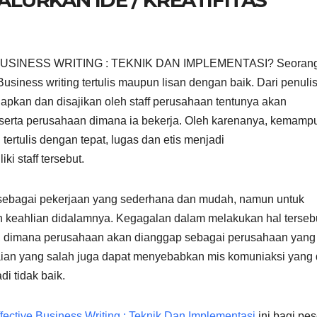
USINESS WRITING : TEKNIK DAN IMPLEMENTASI? Seorang 
iness writing tertulis maupun lisan dengan baik. Dari penuli
iapkan dan disajikan oleh staff perusahaan tentunya akan
 serta perusahaan dimana ia bekerja. Oleh karenanya, kemamp
rtulis dengan tepat, lugas dan etis menjadi
 staff tersebut.
t sebagai pekerjaan yang sederhana dan mudah, namun untuk
n keahlian didalamnya. Kegagalan dalam melakukan hal terseb
n, dimana perusahaan akan dianggap sebagai perusahaan yang
aian yang salah juga dapat menyebabkan mis komuniaksi yang 
i tidak baik.
ffective Business Writing : Teknik Dan Implementasi
ini bagi pes