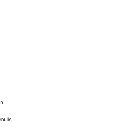
an
nulis