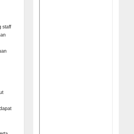
staff
san
uan
ut
dapat
erta,