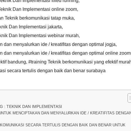
 Teknik Dan Implementasi fixed running
,
: Teknik Dan Implementasi online zoom
,
an Teknik berkomunikasi tatap muka
,
eknik Dan Implementasi jakarta
,
 Teknik Dan Implementasi webinar murah
,
dan menyalurkan ide / kreatifitas dengan optimal jogja
,
 dan menyalurkan ide / kreatifitas dengan optimal online zoom
ektif bandung
,
#training Teknik berkomunikasi yang efektif mura
kasi secara tertulis dengan baik dan benar surabaya
G : TEKNIK DAN IMPLEMENTASI
UNTUK MENCIPTAKAN DAN MENYALURKAN IDE / KREATIFITAS DENGA
RKOMUNIKASI SECARA TERTULIS DENGAN BAIK DAN BENAR UNTUK