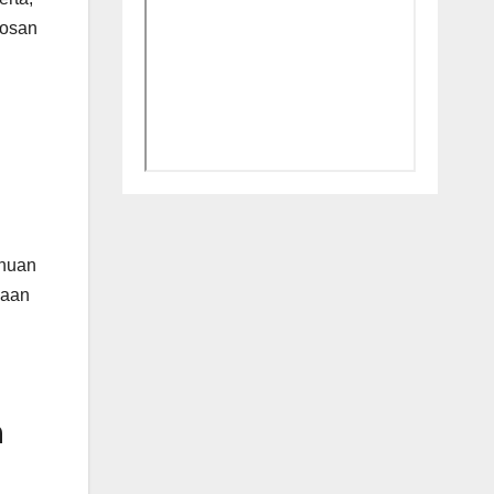
bosan
ahuan
haan
m