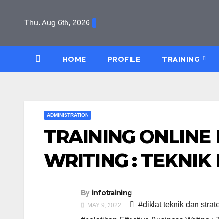
Skip
to
Thu. Aug 6th, 2026
content
HOME
PROFILE
TRAINING
ADMINISTRATION
TRAINING ONLINE 
WRITING : TEKNIK
By
infotraining
#diklat teknik dan stra
MAY 9, 2022