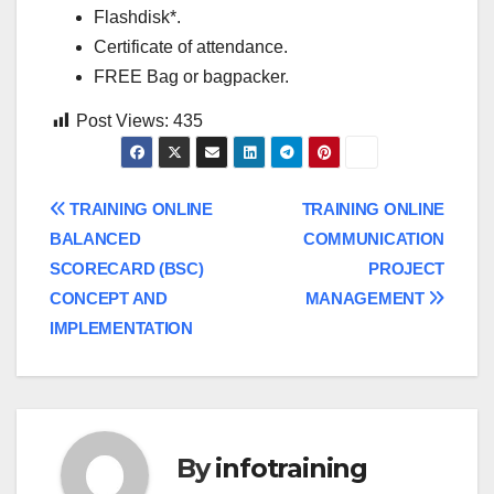
Flashdisk*.
Certificate of attendance.
FREE Bag or bagpacker.
Post Views:
435
Post
TRAINING ONLINE
TRAINING ONLINE
BALANCED
COMMUNICATION
navigation
SCORECARD (BSC)
PROJECT
CONCEPT AND
MANAGEMENT
IMPLEMENTATION
By
infotraining