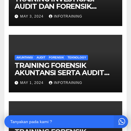
AUDIT DAN FORENSIK
KEUANGAN
MAY 3, 2024
INFOTRAINING
AKUNTANSI
AUDIT
FORENSIK
TEKNOLOGY
TRAINING FORENSIK
AKUNTANSI SERTA AUDIT
PENYELIDIKAN
MAY 1, 2024
INFOTRAINING
Tanyakan pada kami ?
AKUNTANSI
AUDIT
FORENSIK
TEKNOLOGY