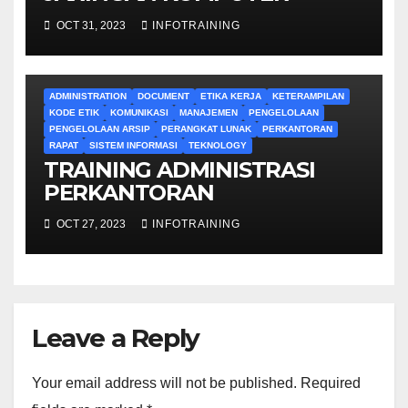
OCT 31, 2023
INFOTRAINING
ADMINISTRATION
DOCUMENT
ETIKA KERJA
KETERAMPILAN
KODE ETIK
KOMUNIKASI
MANAJEMEN
PENGELOLAAN
PENGELOLAAN ARSIP
PERANGKAT LUNAK
PERKANTORAN
RAPAT
SISTEM INFORMASI
TEKNOLOGY
TRAINING ADMINISTRASI
PERKANTORAN
OCT 27, 2023
INFOTRAINING
Leave a Reply
Your email address will not be published.
Required