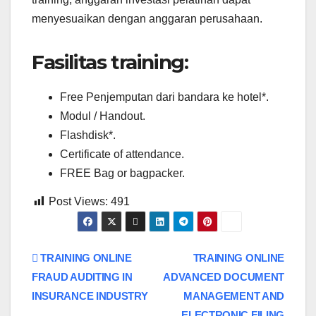
menyesuaikan dengan anggaran perusahaan.
Fasilitas training:
Free Penjemputan dari bandara ke hotel*.
Modul / Handout.
Flashdisk*.
Certificate of attendance.
FREE Bag or bagpacker.
Post Views:
491
Post
TRAINING ONLINE
TRAINING ONLINE
FRAUD AUDITING IN
ADVANCED DOCUMENT
navigation
INSURANCE INDUSTRY
MANAGEMENT AND
ELECTRONIC FILING