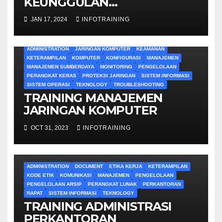
KEUNGGULAN
ADMINISTRATIF
JAN 17, 2024
INFOTRAINING
ADMINISTRATION
JARINGAN KOMPUTER
KEAMANAN
KETERAMPILAN
KOMPUTER
KONFIGURASI
MANAJEMEN
MANAJEMEN SUMBERDAYA
MONITORING
PENGELOLAAN
PERANGKAT KERAS
PROTEKSI JARINGAN
SISTEM INFORMASI
SISTEM OPERASI
TEKNOLOGY
TROUBLESHOOTING
TRAINING MANAJEMEN
JARINGAN KOMPUTER
OCT 31, 2023
INFOTRAINING
ADMINISTRATION
DOCUMENT
ETIKA KERJA
KETERAMPILAN
KODE ETIK
KOMUNIKASI
MANAJEMEN
PENGELOLAAN
PENGELOLAAN ARSIP
PERANGKAT LUNAK
PERKANTORAN
RAPAT
SISTEM INFORMASI
TEKNOLOGY
TRAINING ADMINISTRASI
PERKANTORAN