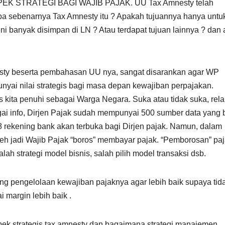
EK STRATEGI BAGI WAJIB PAJAK. UU Tax Amnesty telah
pa sebenarnya Tax Amnesty itu ? Apakah tujuannya hanya untu
i banyak disimpan di LN ? Atau terdapat tujuan lainnya ? dan
ty beserta pembahasan UU nya, sangat disarankan agar WP
unyai nilai strategis bagi masa depan kewajiban perpajakan.
kita penuhi sebagai Warga Negara. Suka atau tidak suka, rela
bagai info, Dirjen Pajak sudah mempunyai 500 sumber data yang 
8 rekening bank akan terbuka bagi Dirjen pajak. Namun, dalam
 jadi Wajib Pajak “boros” membayar pajak. “Pemborosan” paja
alah strategi model bisnis, salah pilih model transaksi dsb.
ng pengelolaan kewajiban pajaknya agar lebih baik supaya tid
margin lebih baik .
spek strategis tax amnesty dan bagaimana strategi manajemen