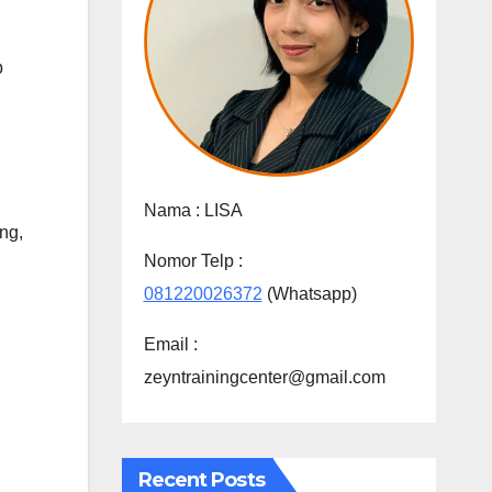
p
Nama :
LISA
ung
,
Nomor Telp :
081220026372
(Whatsapp)
Email :
zeyntrainingcenter@gmail.com
Recent Posts