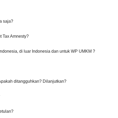
a saja?
ut Tax Amnesty?
i Indonesia, di luar Indonesia dan untuk WP UMKM ?
 Apakah ditangguhkan? Dilanjutkan?
?
etulan?