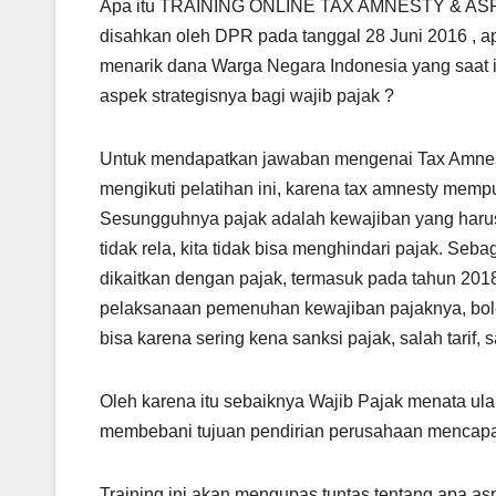
Apa itu TRAINING ONLINE TAX AMNESTY & ASP
disahkan oleh DPR pada tanggal 28 Juni 2016 , a
menarik dana Warga Negara Indonesia yang saat in
aspek strategisnya bagi wajib pajak ?
Untuk mendapatkan jawaban mengenai Tax Amnes
mengikuti pelatihan ini, karena tax amnesty memp
Sesungguhnya pajak adalah kewajiban yang harus 
tidak rela, kita tidak bisa menghindari pajak. Se
dikaitkan dengan pajak, termasuk pada tahun 201
pelaksanaan pemenuhan kewajiban pajaknya, boleh
bisa karena sering kena sanksi pajak, salah tarif, s
Oleh karena itu sebaiknya Wajib Pajak menata ula
membebani tujuan pendirian perusahaan mencapai 
Training ini akan mengupas tuntas tentang apa a