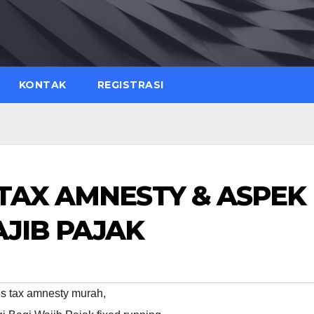
KONTAK
REGISTRASI
 TAX AMNESTY & ASPEK
AJIB PAJAK
gis tax amnesty murah
,