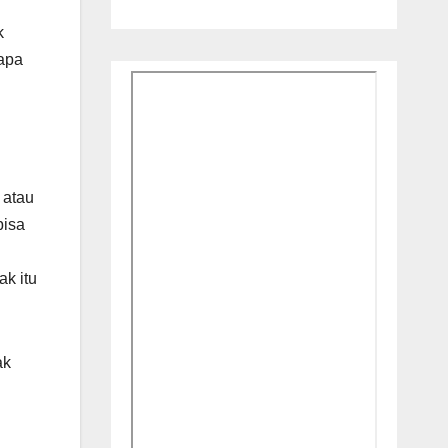
k
 apa
 atau
bisa
k itu
ak