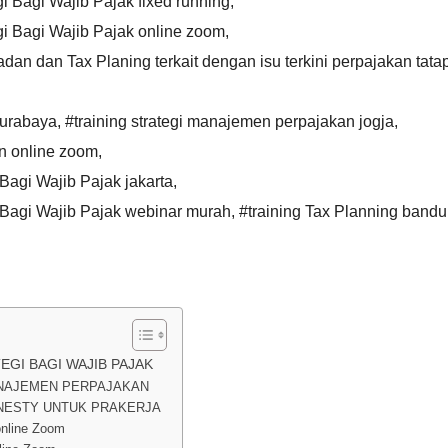
i Bagi Wajib Pajak fixed running
,
gi Bagi Wajib Pajak online zoom
,
dan dan Tax Planing terkait dengan isu terkini perpajakan tata
surabaya
,
#training strategi manajemen perpajakan jogja
,
an online zoom
,
Bagi Wajib Pajak jakarta
,
i Bagi Wajib Pajak webinar murah
,
#training Tax Planning band
EGI BAGI WAJIB PAJAK
ANAJEMEN PERPAJAKAN
MNESTY UNTUK PRAKERJA
online Zoom