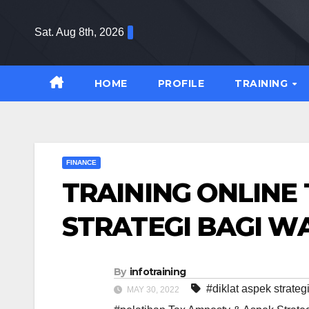
Skip
to
Sat. Aug 8th, 2026
content
HOME
PROFILE
TRAINING
FINANCE
TRAINING ONLINE
STRATEGI BAGI W
By
infotraining
#diklat aspek strate
MAY 30, 2022