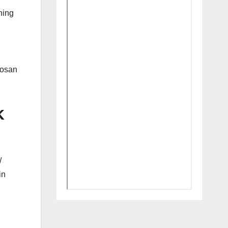
ning
bosan
K
/
in