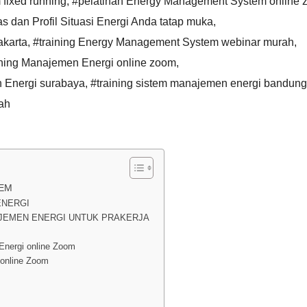
fixed running
,
#pelatihan Energy Management System online
s dan Profil Situasi Energi Anda tatap muka
,
akarta
,
#training Energy Management System webinar murah
,
ining Manajemen Energi online zoom
,
 Energi surabaya
,
#training sistem manajemen energi bandung
ah
TEM
ENERGI
JEMEN ENERGI UNTUK PRAKERJA
nergi online Zoom
online Zoom