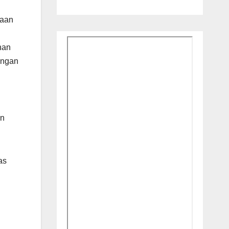
raan
han
engan
an
as