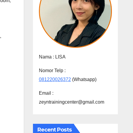
 zoom
,
,
Nama :
LISA
Nomor Telp :
081220026372
(Whatsapp)
Email :
zeyntrainingcenter@gmail.com
Recent Posts