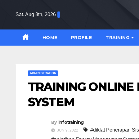
Skip
to
Sat. Aug 8th, 2026
content
HOME
PROFILE
TRAINING
ADMINISTRATION
TRAINING ONLIN
SYSTEM
By
infotraining
#diklat Penerapan S
JUN 9, 2022