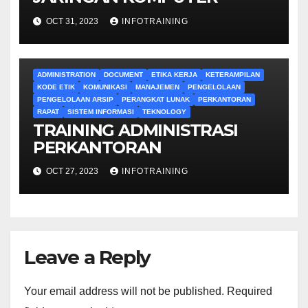
OCT 31, 2023
INFOTRAINING
ADMINISTRATION
DOCUMENT
ETIKA KERJA
KETERAMPILAN
KODE ETIK
KOMUNIKASI
MANAJEMEN
PENGELOLAAN
PENGELOLAAN ARSIP
PERANGKAT LUNAK
PERKANTORAN
RAPAT
SISTEM INFORMASI
TEKNOLOGY
TRAINING ADMINISTRASI
PERKANTORAN
OCT 27, 2023
INFOTRAINING
Leave a Reply
Your email address will not be published.
Required