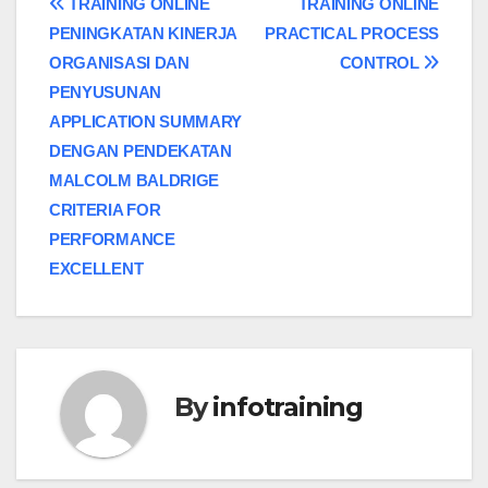
Post
TRAINING ONLINE
TRAINING ONLINE
PENINGKATAN KINERJA
PRACTICAL PROCESS
navigation
ORGANISASI DAN
CONTROL
PENYUSUNAN
APPLICATION SUMMARY
DENGAN PENDEKATAN
MALCOLM BALDRIGE
CRITERIA FOR
PERFORMANCE
EXCELLENT
By
infotraining