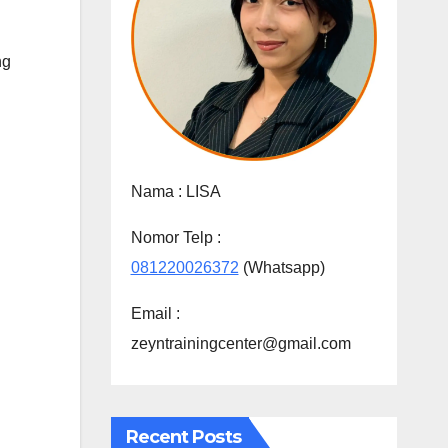
ng
Nama :
LISA
Nomor Telp :
081220026372
(Whatsapp)
Email :
zeyntrainingcenter@gmail.com
Recent Posts