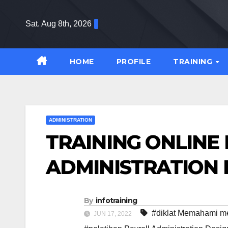
Skip
to
Sat. Aug 8th, 2026
content
HOME
PROFILE
TRAINING
ADMINISTRATION
TRAINING ONLINE
ADMINISTRATION
By
infotraining
#diklat Memahami m
JUN 17, 2022