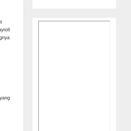
t
yroll
ngnya
 yang