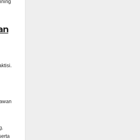
ining
an
ktisi.
ryawan
g.
serta