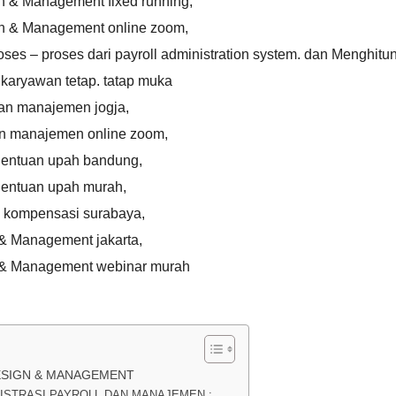
gn & Management fixed running
,
ign & Management online zoom
,
es – proses dari payroll administration system. dan Menghitu
 karyawan tetap. tatap muka
 dan manajemen jogja
,
dan manajemen online zoom
,
nentuan upah bandung
,
nentuan upah murah
,
m kompensasi surabaya
,
n & Management jakarta
,
gn & Management webinar murah
DESIGN & MANAGEMENT
NISTRASI PAYROLL DAN MANAJEMEN :