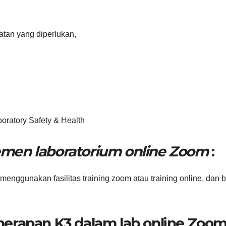
atan yang diperlukan,
oratory Safety & Health
emen laboratorium online Zoom
:
menggunakan fasilitas training zoom atau training online, dan b
nerapan K3 dalam lab online Zoo