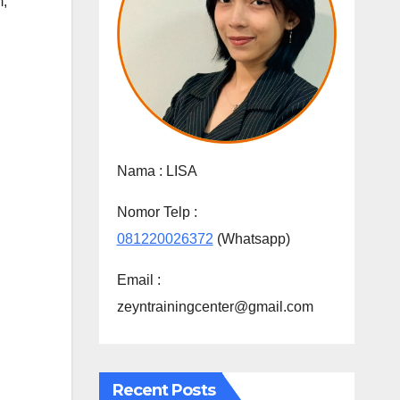
m
,
Nama :
LISA
Nomor Telp :
081220026372
(Whatsapp)
Email :
zeyntrainingcenter@gmail.com
Recent Posts