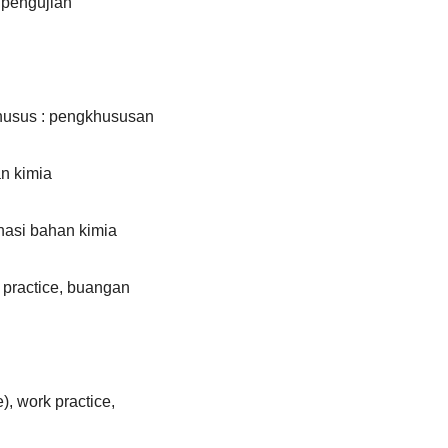
, pengujian
husus : pengkhususan
an kimia
nasi bahan kimia
 practice, buangan
), work practice,