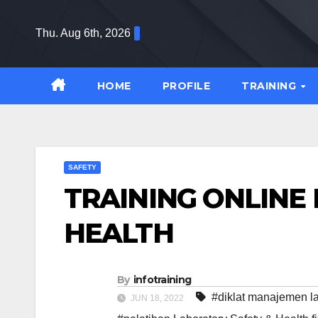
Skip
to
Thu. Aug 6th, 2026
content
HOME
PROFILE
TRAINING
SAFETY
TRAINING ONLINE
HEALTH
By
infotraining
#diklat manajemen l
JUN 18, 2022