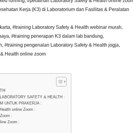
ixed running
,
#pelatihan Laboratory Safety & Health online zoo
ehatan Kerja (K3) di Laboratorium dan Fasilitas & Peralatan
karta
,
#training Laboratory Safety & Health webinar murah
,
baya
,
#training penerapan K3 dalam lab bandung
,
h
,
#training pengenalan Laboratory Safety & Health jogja
,
 & Health online zoom
LTH
LABORATORY SAFETY & HEALTH :
M UNTUK PRAKERJA :
Health online Zoom :
 Zoom :
line Zoom :