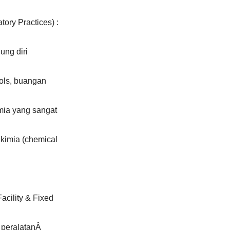
ory Practices) :
ung diri
rols, buangan
mia yang sangat
 kimia (chemical
acility & Fixed
& peralatanÂ