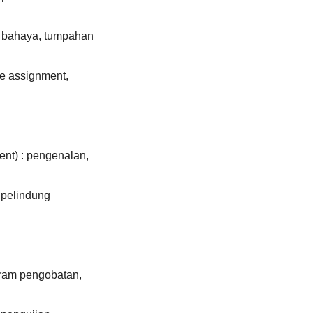
i bahaya, tumpahan
ce assignment,
ent) : pengenalan,
 pelindung
gram pengobatan,