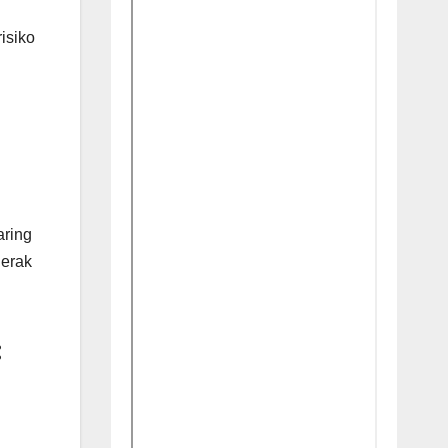
isiko
aring
gerak
: