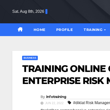
Skip
to
Sat. Aug 8th, 2026
content
HOME
PROFILE
TRAINING
BUSINESS
TRAINING ONLINE
ENTERPRISE RIS
By
infotraining
#diklat Risk Manag
JUN 22, 2022