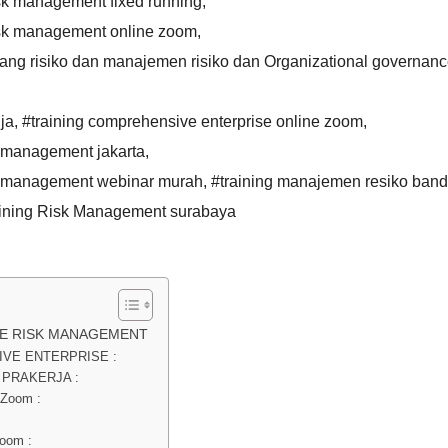
isk management fixed running
,
isk management online zoom
,
tang risiko dan manajemen risiko dan Organizational governan
ja
,
#training comprehensive enterprise online zoom
,
k management jakarta
,
sk management webinar murah
,
#training manajemen resiko ban
aining Risk Management surabaya
SE RISK MANAGEMENT
VE ENTERPRISE :
 PRAKERJA :
 Zoom :
oom :