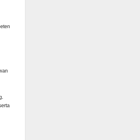
peten
awan
g.
serta