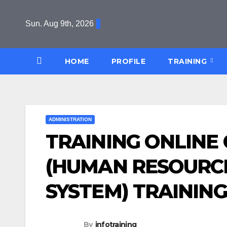
Skip
to
Sun. Aug 9th, 2026
content
HOME
PROFILE
TRAINING
ADMINISTRATION
TRAINING ONLINE
(HUMAN RESOURC
SYSTEM) TRAINING
By
infotraining