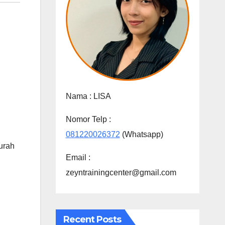
Nama :
LISA
Nomor Telp :
081220026372
(Whatsapp)
urah
Email :
zeyntrainingcenter@gmail.com
Recent Posts