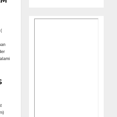
(
han
der
alami
S
t
m)