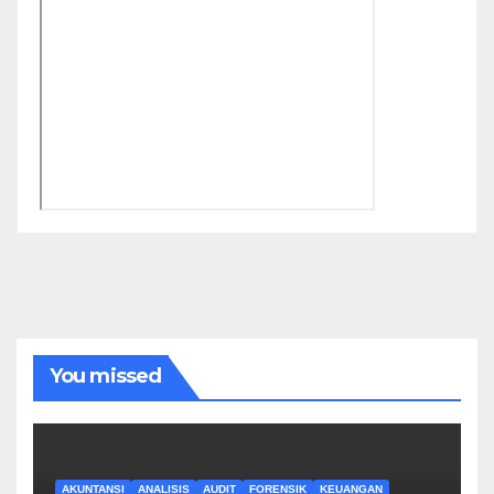
You missed
AKUNTANSI
ANALISIS
AUDIT
FORENSIK
KEUANGAN