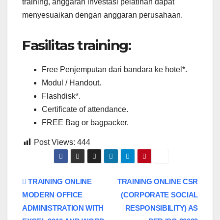
training, anggaran investasi pelatihan dapat
menyesuaikan dengan anggaran perusahaan.
Fasilitas training:
Free Penjemputan dari bandara ke hotel*.
Modul / Handout.
Flashdisk*.
Certificate of attendance.
FREE Bag or bagpacker.
Post Views:
444
Post
TRAINING ONLINE
TRAINING ONLINE CSR
MODERN OFFICE
(CORPORATE SOCIAL
navigation
ADMINISTRATION WITH
RESPONSIBILITY) AS