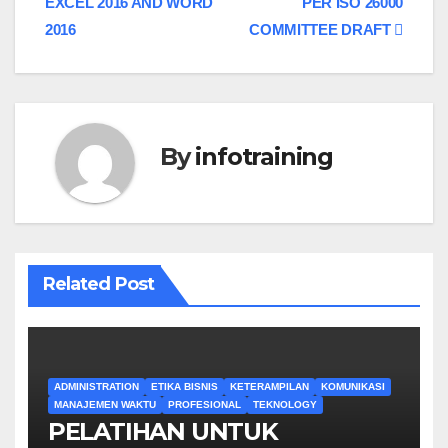
EXCEL 2016 AND WORD
PER ISO 26000
2016
COMMITTEE DRAFT
By
infotraining
Related Post
ADMINISTRATION
ETIKA BISNIS
KETERAMPILAN
KOMUNIKASI
MANAJEMEN WAKTU
PROFESIONAL
TEKNOLOGY
PELATIHAN UNTUK