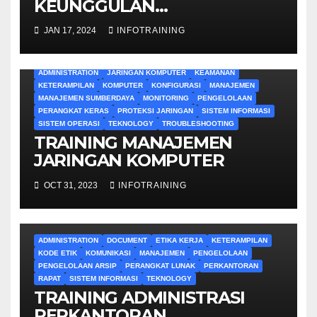
KEUNGGULAN
ADMINISTRATIF
JAN 17, 2024
INFOTRAINING
ADMINISTRATION
JARINGAN KOMPUTER
KEAMANAN
KETERAMPILAN
KOMPUTER
KONFIGURASI
MANAJEMEN
MANAJEMEN SUMBERDAYA
MONITORING
PENGELOLAAN
PERANGKAT KERAS
PROTEKSI JARINGAN
SISTEM INFORMASI
SISTEM OPERASI
TEKNOLOGY
TROUBLESHOOTING
TRAINING MANAJEMEN
JARINGAN KOMPUTER
OCT 31, 2023
INFOTRAINING
ADMINISTRATION
DOCUMENT
ETIKA KERJA
KETERAMPILAN
KODE ETIK
KOMUNIKASI
MANAJEMEN
PENGELOLAAN
PENGELOLAAN ARSIP
PERANGKAT LUNAK
PERKANTORAN
RAPAT
SISTEM INFORMASI
TEKNOLOGY
TRAINING ADMINISTRASI
PERKANTORAN