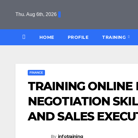
Skip
to
Thu. Aug 6th, 2026
content
HOME
PROFILE
TRAINING
FINANCE
TRAINING ONLINE
NEGOTIATION SKI
AND SALES EXECU
By
infotraining