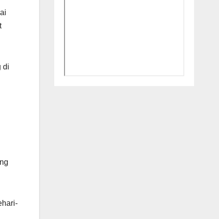
ai
t
 di
ing
hari-