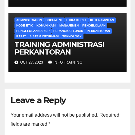
ADMINISTRATION
DOCUMENT
ETIKA KERJA
KETERAMPILAN
KODE ETIK
KOMUNIKASI
MANAJEMEN
PENGELOLAAN
PENGELOLAAN ARSIP
PERANGKAT LUNAK
PERKANTORAN
RAPAT
SISTEM INFORMASI
TEKNOLOGY
TRAINING ADMINISTRASI
PERKANTORAN
OCT 27, 2023
INFOTRAINING
Leave a Reply
Your email address will not be published.
Required
fields are marked
*