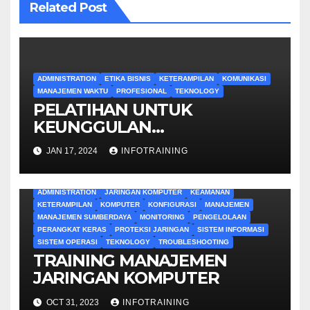
Related Post
ADMINISTRATION
ETIKA BISNIS
KETERAMPILAN
KOMUNIKASI
MANAJEMEN WAKTU
PROFESIONAL
TEKNOLOGY
PELATIHAN UNTUK
KEUNGGULAN
ADMINISTRATIF
JAN 17, 2024
INFOTRAINING
ADMINISTRATION
JARINGAN KOMPUTER
KEAMANAN
KETERAMPILAN
KOMPUTER
KONFIGURASI
MANAJEMEN
MANAJEMEN SUMBERDAYA
MONITORING
PENGELOLAAN
PERANGKAT KERAS
PROTEKSI JARINGAN
SISTEM INFORMASI
SISTEM OPERASI
TEKNOLOGY
TROUBLESHOOTING
TRAINING MANAJEMEN
JARINGAN KOMPUTER
OCT 31, 2023
INFOTRAINING