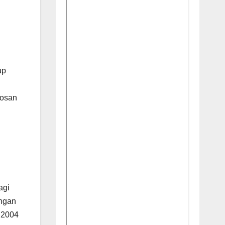
up
bosan
agi
engan
:2004