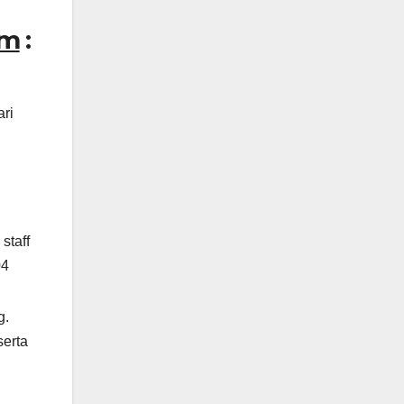
om
:
ari
staff
04
g.
serta