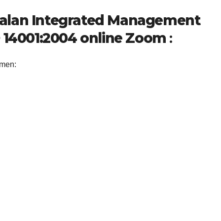
nalan Integrated Management
O 14001:2004 online Zoom
:
emen: