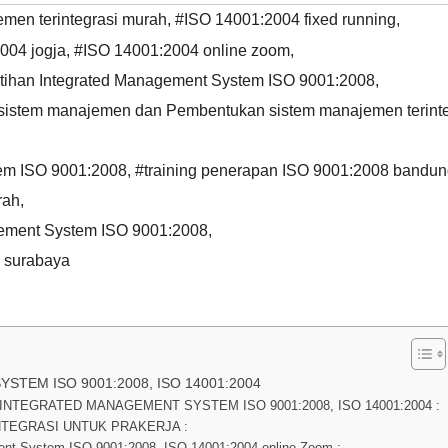
emen terintegrasi murah
,
#ISO 14001:2004 fixed running
,
004 jogja
,
#ISO 14001:2004 online zoom
,
tihan Integrated Management System ISO 9001:2008
,
r sistem manajemen dan Pembentukan sistem manajemen terinte
tem ISO 9001:2008
,
#training penerapan ISO 9001:2008 bandu
rah
,
gement System ISO 9001:2008
,
i surabaya
TEM ISO 9001:2008, ISO 14001:2004
NTEGRATED MANAGEMENT SYSTEM ISO 9001:2008, ISO 14001:2004 :
TEGRASI UNTUK PRAKERJA :
ent System ISO 9001:2008, ISO 14001:2004 online Zoom :