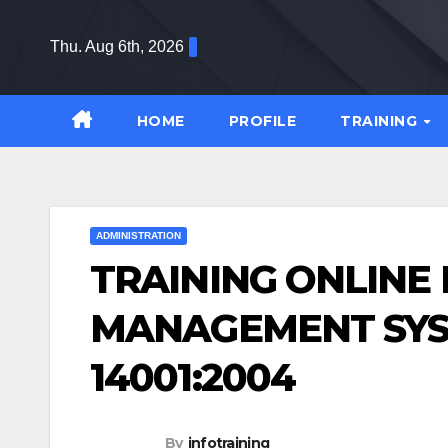
Skip
to
Thu. Aug 6th, 2026
content
HOME
PROFILE
TRAINING
ADMINISTRATION
TRAINING ONLINE
MANAGEMENT SYSTE
14001:2004
By
infotraining