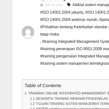
#diklat sistem manaj
JUN 18, 2022
#ISO 14001:2004 jakarta
,
#ISO 14001:2
#ISO 14001:2004 webinar murah
,
#pela
#Pelatihan tentang Keterkaitan standa
tatap muka
,
#training Integrated Management Sys
#training penerapan ISO 9001:2008 mu
#training pengenalan Integrated Mana
#training sistem manajemen terintegras
Table of Contents
TRAINING ONLINE INTEGRATED MANAGEMENT SYS
DESKRIPSI TRAINING WEBINAR PENGENALAN I
TUJUAN TRAINING SISTEM MANAJEMEN TERIN
MATERI pelatihan pengenalan Integrated Managem