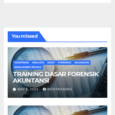
You missed
AKUNTANSI
ANALISIS
AUDIT
FORENSIK
KEUANGAN
MANAJEMEN RESIKO
TRAINING DASAR FORENSIK
AKUNTANSI
MAY 6, 2024
INFOTRAINING