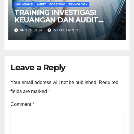
AKUNTANSI
AUDIT
FORENSIK
TEKNOLOGY
TRAINING INVESTIGASI
KEUANGAN DAN AUDIT
FORENSIK
APR 29, 2024
INFOTRAINING
Leave a Reply
Your email address will not be published.
Required
fields are marked
*
Comment
*