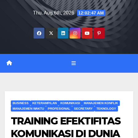
Skip
Thu. Aug 6th, 2026
12:02:48 AM
to
content
BUSINESS
KETERAMPILAN
KOMUNIKASI
MANAJEMEN KONFLIK
MANAJEMEN WAKTU
PROFESIONAL
SECRETARY
TEKNOLOGY
TRAINING EFEKTIFITAS
KOMUNIKASI DI DUNIA