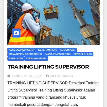
KESELAMATAN KERJA
KETERAMPILAN
KOMUNIKASI
MANAJEMEN OPERASIONAL
MANAJEMEN RESIKO
PENGELOLAAN
PERALATAN
STRATEGI BISNIS
TRAINING LIFTING SUPERVISOR
JANUARY 16, 2024
INFOTRAINING
TRAINING LIFTING SUPERVISOR Deskripsi Training
Lifting Supervisor Training Lifting Supervisor adalah
program training yang dirancang khusus untuk
membekali peserta dengan pengetahuan,