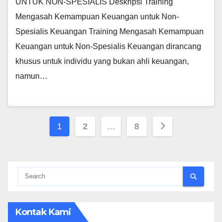
UNTUK NON-SPESIALIS Deskripsi Training
Mengasah Kemampuan Keuangan untuk Non-
Spesialis Keuangan Training Mengasah Kemampuan
Keuangan untuk Non-Spesialis Keuangan dirancang
khusus untuk individu yang bukan ahli keuangan,
namun…
Posts
1
2
…
8
pagination
Kontak Kami