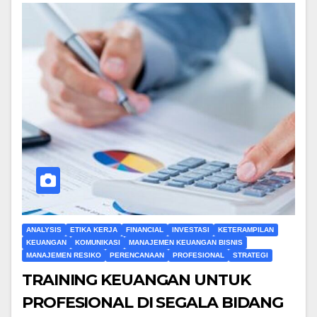
ANALYSIS
ETIKA KERJA
FINANCIAL
INVESTASI
KETERAMPILAN
KEUANGAN
KOMUNIKASI
MANAJEMEN KEUANGAN BISNIS
MANAJEMEN RESIKO
PERENCANAAN
PROFESIONAL
STRATEGI
TRAINING KEUANGAN UNTUK
PROFESIONAL DI SEGALA BIDANG