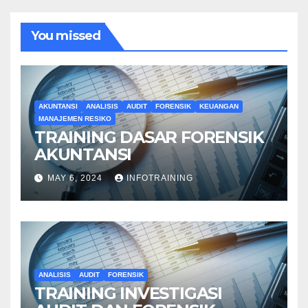
You missed
AKUNTANSI
ANALISIS
AUDIT
FORENSIK
KEUANGAN
MANAJEMEN RESIKO
TRAINING DASAR FORENSIK
AKUNTANSI
MAY 6, 2024
INFOTRAINING
ANALISIS
AUDIT
FORENSIK
TRAINING INVESTIGASI