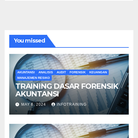
You missed
AKUNTANSI
ANALISIS
AUDIT
FORENSIK
KEUANGAN
MANAJEMEN RESIKO
TRAINING DASAR FORENSIK
AKUNTANSI
MAY 6, 2024
INFOTRAINING