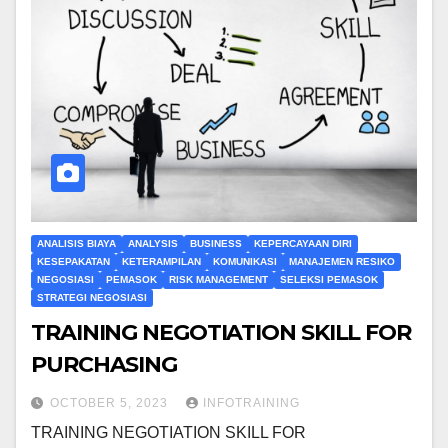
ANALISIS BIAYA
ANALYSIS
BUSINESS
KEPERCAYAAN DIRI
KESEPAKATAN
KETERAMPILAN
KOMUNIKASI
MANAJEMEN RESIKO
NEGOSIASI
PEMASOK
RISK MANAGEMENT
SELEKSI PEMASOK
STRATEGI NEGOSIASI
TRAINING NEGOTIATION SKILL FOR
PURCHASING
OCTOBER 5, 2023
INFOTRAINING
TRAINING NEGOTIATION SKILL FOR