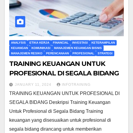
ANALYSIS
ETIKA KERJA
FINANCIAL
INVESTASI
KETERAMPILAN
KEUANGAN
KOMUNIKASI
MANAJEMEN KEUANGAN BISNIS
MANAJEMEN RESIKO
PERENCANAAN
PROFESIONAL
STRATEGI
TRAINING KEUANGAN UNTUK
PROFESIONAL DI SEGALA BIDANG
JANUARY 11, 2024
INFOTRAINING
TRAINING KEUANGAN UNTUK PROFESIONAL DI
SEGALA BIDANG Deskripsi Training Keuangan
Untuk Profesional di Segala Bidang Training
keuangan yang disesuaikan untuk profesional di
segala bidang dirancang untuk memberikan