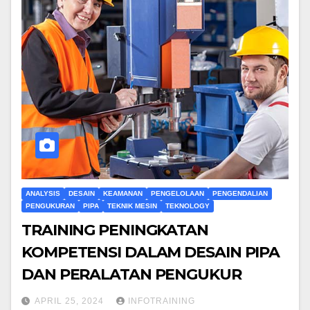
ANALYSIS
DESAIN
KEAMANAN
PENGELOLAAN
PENGENDALIAN
PENGUKURAN
PIPA
TEKNIK MESIN
TEKNOLOGY
TRAINING PENINGKATAN
KOMPETENSI DALAM DESAIN PIPA
DAN PERALATAN PENGUKUR
APRIL 25, 2024
INFOTRAINING