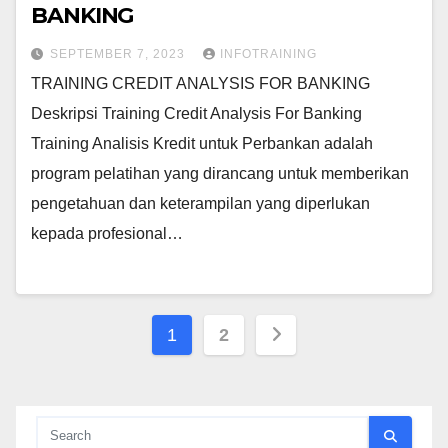
BANKING
SEPTEMBER 7, 2023
INFOTRAINING
TRAINING CREDIT ANALYSIS FOR BANKING
Deskripsi Training Credit Analysis For Banking
Training Analisis Kredit untuk Perbankan adalah
program pelatihan yang dirancang untuk memberikan
pengetahuan dan keterampilan yang diperlukan
kepada profesional…
Posts
1
2
pagination