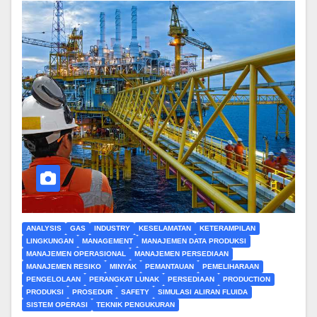
ANALYSIS
GAS
INDUSTRY
KESELAMATAN
KETERAMPILAN
LINGKUNGAN
MANAGEMENT
MANAJEMEN DATA PRODUKSI
MANAJEMEN OPERASIONAL
MANAJEMEN PERSEDIAAN
MANAJEMEN RESIKO
MINYAK
PEMANTAUAN
PEMELIHARAAN
PENGELOLAAN
PERANGKAT LUNAK
PERSEDIAAN
PRODUCTION
PRODUKSI
PROSEDUR
SAFETY
SIMULASI ALIRAN FLUIDA
SISTEM OPERASI
TEKNIK PENGUKURAN