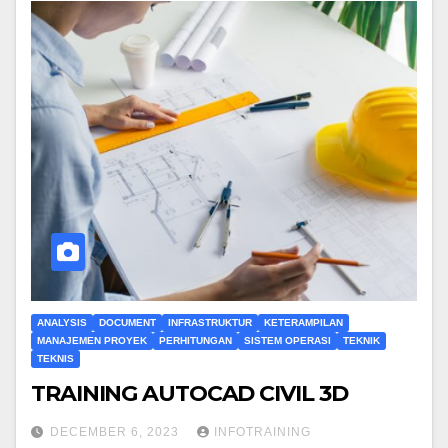
ANALYSIS
DOCUMENT
INFRASTRUKTUR
KETERAMPILAN
MANAJEMEN PROYEK
PERHITUNGAN
SISTEM OPERASI
TEKNIK
TEKNIS
TRAINING AUTOCAD CIVIL 3D
DECEMBER 6, 2023
INFOTRAINING